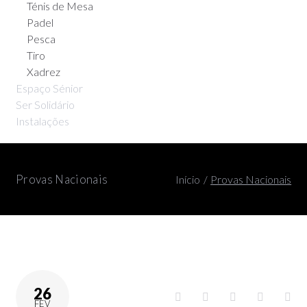
Ténis de Mesa
Padel
Pesca
Tiro
Xadrez
Espaço Sénior
Ser Solidário
Instalações
Provas Nacionais
Início
/
Provas Nacionais
26
FEV