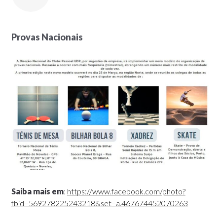
Provas Nacionais
Saiba mais em
:
https://www.facebook.com/photo?
fbid=569278225243218&
set
=a.467674452070263