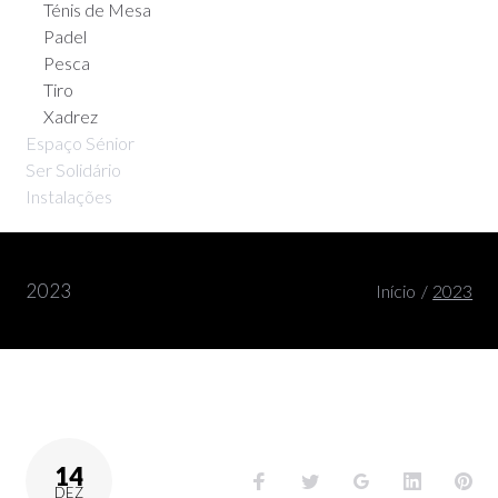
Ténis de Mesa
Padel
Pesca
Tiro
Xadrez
Espaço Sénior
Ser Solidário
Instalações
2023
Início
/
2023
14
DEZ