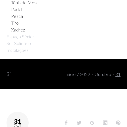
Ténis de Mesa
Padel
Pesca
Tiro
Xadrez
Espaço Sénior
Ser Solidário
Instalações
31
Início
/
2022
/
Outubro
/
31
31
OUT