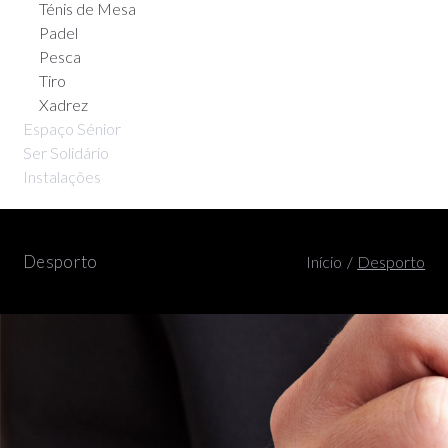
Ténis de Mesa
Padel
Pesca
Tiro
Xadrez
Espaço Sénior
Ser Solidário
Instalações
Desporto
Início
/
Desporto