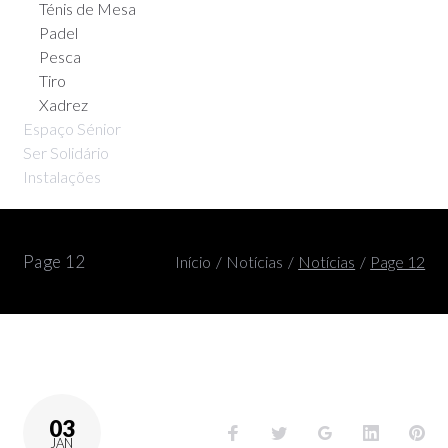
Ténis de Mesa
Padel
Pesca
Tiro
Xadrez
Espaço Sénior
Ser Solidário
Instalações
Page 12
Início
/
Notícias
/
Notícias
/
Page 12
03
JAN